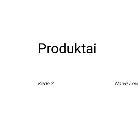
Produktai
Kėdė 3
Naïve Low