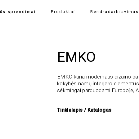
alūs sprendimai
Produktai
Bendradarbiavimas
EMKO
EMKO kuria modernaus dizaino bal
kokybės namų interjero elementus
sėkmingai parduodami Europoje, Azi
Tinklalapis
/
Katalogas