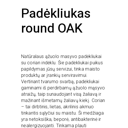
Padėkliukas
round OAK
Natūralaus ąžuolo masyvo padėkliukai
su corian indėklu. Šie padėkliukai puikus
papildymas jūsų servizui, tinka maisto
produktų ar įrankių serviravimui.
Vertinant tvarumo svarbą, padėkliukai
gaminami iš perdirbamų ąžuolo mąsyvo
atraižų, taip sunaudojant visą žaliavą ir
mažinant išmetamų žaliavų kiekį. Corian
– tai dirbtinis, lietas, akrilinis akmuo
tinkantis sąlyčiui su maistu. Ši medžiaga
yra netoksiška, beporė, antibakterinė ir
nealergizuojanti. Tinkama plauti